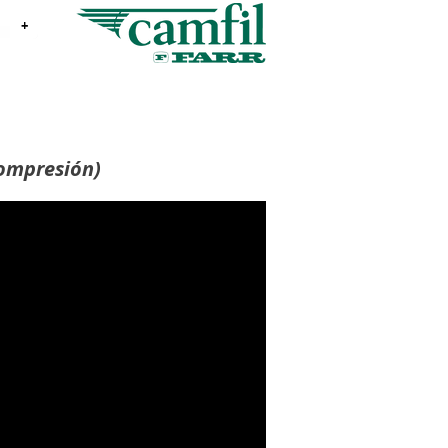
+
ompresión
)