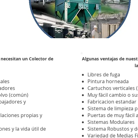
 necesitan un Colector de
Algunas ventajas de nuestr
l
Libres de fuga
ales
Pintura horneada
jadores
Cartuchos verticale
olvo (común)
Muy fácil cambio o sus
abajadores y
Fabricacion estandar 
Sistema de limpieza p
alaciones propias y
Puertas de muy fácil 
Sistemas Modulares
nes y la vida útil de
Sistema Robustos y de
Variedad de Medias Fi