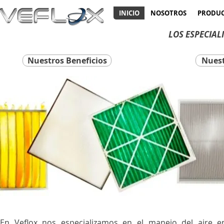
INICIO
NOSOTROS
PRODUC
LOS ESPECIAL
Nuestros Beneficios
Nuest
Fitro de Aire , Filtracion de Air
, Colector de Polvo , Procesos
Acondicionado , HVAC , Camfil
, Colombia , Mexico , USA , Fla
, HEPA , Bolsa , ULPA , W , Tip
En Veflox nos especializamos en el manejo del aire 